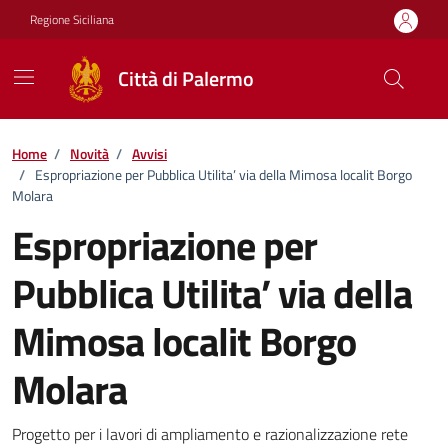
Vai ai contenuti
Vai al footer
Regione Siciliana
Città di Palermo
Home
/
Novità
/
Avvisi
/
Espropriazione per Pubblica Utilita’ via della Mimosa localit Borgo
Molara
Espropriazione per
Pubblica Utilita’ via della
Mimosa localit Borgo
Molara
Dettagli della notizia
Progetto per i lavori di ampliamento e razionalizzazione rete