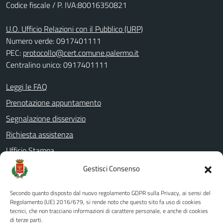
Codice fiscale / P. IVA:80016350821
U.O. Ufficio Relazioni con il Pubblico (URP)
Numero verde: 0917401111
PEC:
protocollo@cert.comune.palermo.it
Centralino unico: 0917401111
Leggi le FAQ
Prenotazione appuntamento
Segnalazione disservizio
Richiesta assistenza
Ufficio Stampa
Amministrazione Trasparente
Gestisci Consenso
Albo pretorio
Secondo quanto disposto dal nuovo regolamento GDPR sulla Privacy, ai sensi del
Informativa privacy
Regolamento (UE) 2016/679, si rende noto che questo sito fa uso di cookies
tecnici, che non tracciano informazioni di carattere personale, e anche di cookies
Note legali
di terze parti.