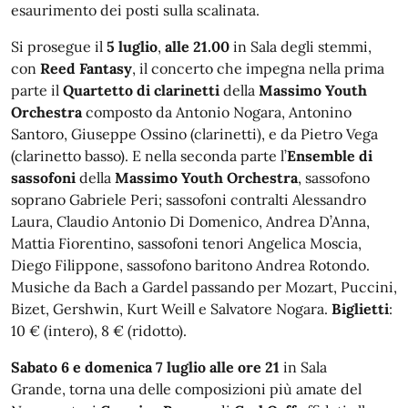
esaurimento dei posti sulla scalinata.
Si prosegue il
5 luglio
,
alle 21.00
in Sala degli stemmi,
con
Reed Fantasy
, il concerto che impegna nella prima
parte il
Quartetto di clarinetti
della
Massimo Youth
Orchestra
composto da Antonio Nogara, Antonino
Santoro, Giuseppe Ossino (clarinetti), e da Pietro Vega
(clarinetto basso). E nella seconda parte l’
Ensemble di
sassofoni
della
Massimo
Youth Orchestra
, sassofono
soprano Gabriele Peri; sassofoni contralti Alessandro
Laura, Claudio Antonio Di Domenico, Andrea D’Anna,
Mattia Fiorentino, sassofoni tenori Angelica Moscia,
Diego Filippone, sassofono baritono Andrea Rotondo.
Musiche da Bach a Gardel passando per Mozart, Puccini,
Bizet, Gershwin, Kurt Weill e Salvatore Nogara.
Biglietti
:
10 € (intero), 8 € (ridotto).
Sabato 6 e domenica 7 luglio alle ore 21
in Sala
Grande, torna una delle composizioni più amate del