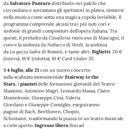
da
Salvatore Punturo
distribuito nei palchi che
circondano e sovrastano gli spettatori in platea, immersi
nella musica come sotto una magica cupola invisibile. Il
programma comprende alcuni tra i più noti cori e
sinfonie di grandi compositori dell'opera italiana. Tra
questi, il preludio da
Cavalleria rusticana
di Mascagni, il
coro e la sinfonia da
Nabucco
di Verdi, la sinfonia
da
La
gazza ladra
di Rossini, e tante altri.
Biglietti
: 20 €
(intero); 16 € (ridotto); 10 € Card Under 35.
Il
4 luglio
,
alle
21
con un nuovo concerto
sulla scalinata monumentale
Stairway to the
Stars
, i
p
ianisti
delle formazioni giovanili del Teatro
Massimo, Antonino Magrì, Leonardo Massa, Claire
Monteleone, Giuseppe Cinà, Valeria
Giordano e Giuseppe Consiglio, eseguiranno
pagine di Bach, Beethoven, Chopin,
Schumann, trasformando la piazza in un teatro musicale
a cielo aperto.
I
ngresso libero
fino ad