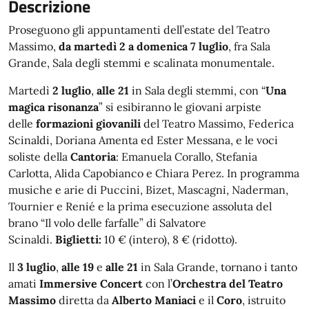
Descrizione
Proseguono gli appuntamenti dell’estate del Teatro
Massimo,
da martedì 2 a domenica 7 luglio
, fra Sala
Grande, Sala degli stemmi e scalinata monumentale.
Martedì
2 luglio
,
alle 21
in Sala degli stemmi, con “
Una
magica risonanza
” si esibiranno le giovani arpiste
delle
formazioni giovanili
del Teatro Massimo, Federica
Scinaldi, Doriana Amenta ed Ester Messana, e le voci
soliste della
Cantoria
: Emanuela Corallo, Stefania
Carlotta, Alida Capobianco e Chiara Perez. In programma
musiche e arie di Puccini, Bizet, Mascagni, Naderman,
Tournier e Renié e la prima esecuzione assoluta del
brano “Il volo delle farfalle” di Salvatore
Scinaldi.
Biglietti
:
10 € (intero), 8 € (ridotto).
Il
3 luglio
,
alle 19
e
alle 21
in Sala Grande, tornano i tanto
amati
Immersive Concert
con l’
Orchestra del Teatro
Massimo
diretta da
Alberto Maniaci
e il
Coro
, istruito