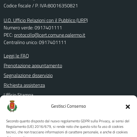
Codice fiscale / P. IVA:80016350821
U.O. Ufficio Relazioni con il Pubblico (URP)
Numero verde: 0917401111
PEC:
protocollo@cert.comune.palermo.it
Centralino unico: 0917401111
Leggi le FAQ
Prenotazione appuntamento
Segnalazione disservizio
Richiesta assistenza
Ufficio Stampa
Amministrazione Trasparente
Gestisci Consenso
Albo pretorio
Secondo quanto disposto dal nuovo regolamento GDPR sulla Privacy, ai sensi del
Informativa privacy
Regolamento (UE) 2016/679, si rende noto che questo sito fa uso di cookies
tecnici, che non tracciano informazioni di carattere personale, e anche di cookies
Note legali