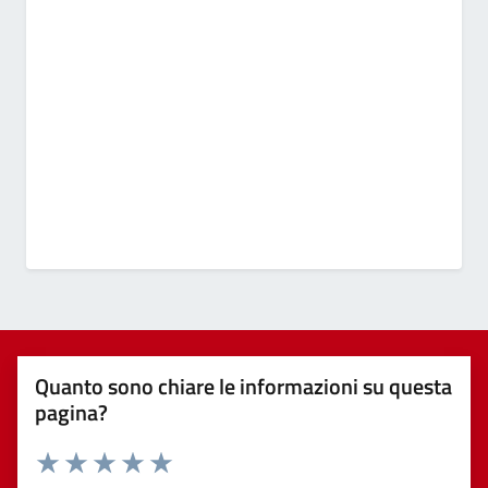
Quanto sono chiare le informazioni su questa
pagina?
Valuta 1 stelle su 5
Valuta 2 stelle su 5
Valuta 3 stelle su 5
Valuta 4 stelle su 5
Valuta 5 stelle su 5