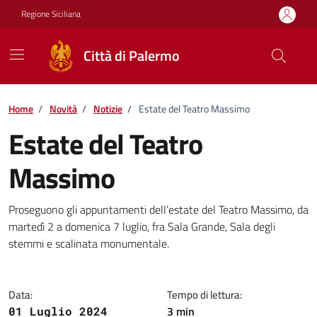
Vai ai contenuti
Vai al footer
Regione Siciliana
Città di Palermo
Home
/
Novità
/
Notizie
/
Estate del Teatro Massimo
Estate del Teatro
Massimo
Dettagli della notizia
Proseguono gli appuntamenti dell’estate del Teatro Massimo, da
martedì 2 a domenica 7 luglio, fra Sala Grande, Sala degli
stemmi e scalinata monumentale.
Data:
Tempo di lettura:
3 min
01 Luglio 2024