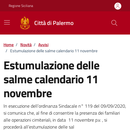
Vai ai contenuti
Vai al footer
Regione Siciliana
Città di Palermo
Home
/
Novità
/
Avvisi
/
Estumulazione delle salme calendario 11 novembre
Estumulazione delle
salme calendario 11
novembre
Dettagli della notizia
In esecuzione dell’ordinanza Sindacale n° 119 del 09/09/2020,
si comunica che, al fine di consentire la presenza dei familiari
alle operazioni cimiteriali, in data 11 novembre p.v. , si
procederà all’estumulazione delle sal