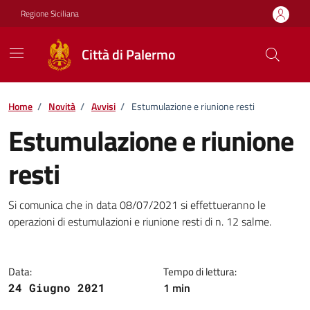
Vai ai contenuti
Vai al footer
Regione Siciliana
Città di Palermo
Home
/
Novità
/
Avvisi
/
Estumulazione e riunione resti
Estumulazione e riunione
resti
Dettagli della notizia
Si comunica che in data 08/07/2021 si effettueranno le
operazioni di estumulazioni e riunione resti di n. 12 salme.
Data:
Tempo di lettura:
1 min
24 Giugno 2021