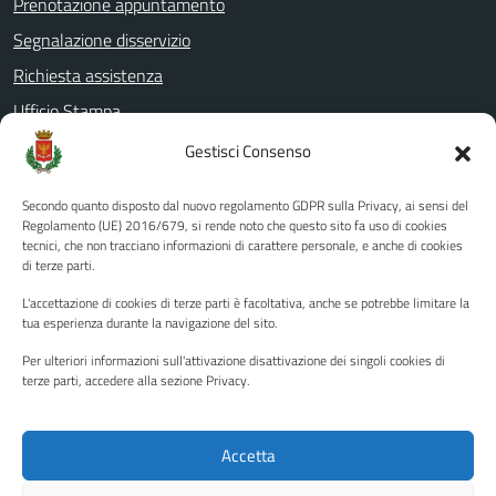
Prenotazione appuntamento
Segnalazione disservizio
Richiesta assistenza
Ufficio Stampa
Amministrazione Trasparente
Gestisci Consenso
Albo pretorio
Secondo quanto disposto dal nuovo regolamento GDPR sulla Privacy, ai sensi del
Informativa privacy
Regolamento (UE) 2016/679, si rende noto che questo sito fa uso di cookies
tecnici, che non tracciano informazioni di carattere personale, e anche di cookies
Note legali
di terze parti.
Dichiarazione di accessibilità
L'accettazione di cookies di terze parti è facoltativa, anche se potrebbe limitare la
Piano di miglioramento del sito
tua esperienza durante la navigazione del sito.
Per ulteriori informazioni sull'attivazione disattivazione dei singoli cookies di
terze parti, accedere alla sezione Privacy.
SEGUICI SU
Facebook
YouTube
Twitter
Instagram
Accetta