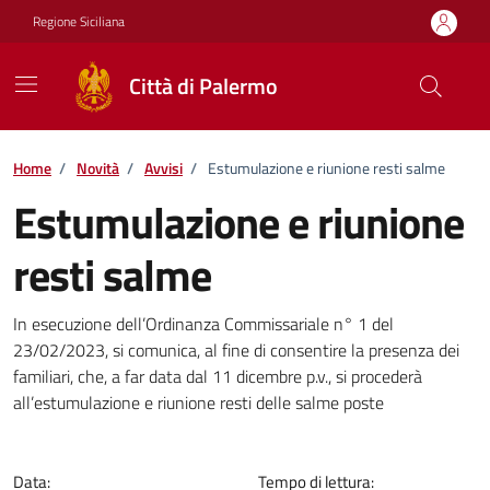
Vai ai contenuti
Vai al footer
Regione Siciliana
Città di Palermo
Home
/
Novità
/
Avvisi
/
Estumulazione e riunione resti salme
Estumulazione e riunione
resti salme
Dettagli della notizia
In esecuzione dell’Ordinanza Commissariale n° 1 del
23/02/2023, si comunica, al fine di consentire la presenza dei
familiari, che, a far data dal 11 dicembre p.v., si procederà
all’estumulazione e riunione resti delle salme poste
Data:
Tempo di lettura: