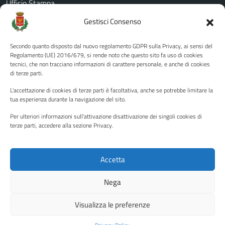
Ufficio Stampa
Amministrazione Trasparente
Gestisci Consenso
Albo pretorio
Secondo quanto disposto dal nuovo regolamento GDPR sulla Privacy, ai sensi del
Informativa privacy
Regolamento (UE) 2016/679, si rende noto che questo sito fa uso di cookies
tecnici, che non tracciano informazioni di carattere personale, e anche di cookies
Note legali
di terze parti.
Dichiarazione di accessibilità
L'accettazione di cookies di terze parti è facoltativa, anche se potrebbe limitare la
Piano di miglioramento del sito
tua esperienza durante la navigazione del sito.
Per ulteriori informazioni sull'attivazione disattivazione dei singoli cookies di
terze parti, accedere alla sezione Privacy.
SEGUICI SU
Facebook
YouTube
Twitter
Instagram
Accetta
Nega
Media policy
Mappa del sito
Visualizza le preferenze
Copyright © 2026 - Città di Palermo •
Powered by Sispi