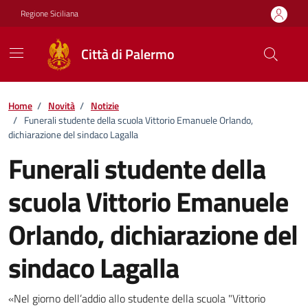
Vai ai contenuti
Vai al footer
Regione Siciliana
Città di Palermo
Home
/
Novità
/
Notizie
/
Funerali studente della scuola Vittorio Emanuele Orlando,
dichiarazione del sindaco Lagalla
Funerali studente della
scuola Vittorio Emanuele
Orlando, dichiarazione del
sindaco Lagalla
Dettagli della notizia
«Nel giorno dell’addio allo studente della scuola "Vittorio