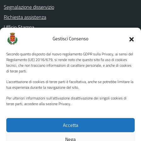
Segnalazione disservizio
Richiesta assistenza
Ufficio Stampa
Amministrazione Trasparente
Gestisci Consenso
Albo pretorio
Secondo quanto disposto dal nuovo regolamento GDPR sulla Privacy, ai sensi del
Informativa privacy
Regolamento (UE) 2016/679, si rende noto che questo sito fa uso di cookies
tecnici, che non tracciano informazioni di carattere personale, e anche di cookies
Note legali
di terze parti.
Dichiarazione di accessibilità
L'accettazione di cookies di terze parti è facoltativa, anche se potrebbe limitare la
Piano di miglioramento del sito
tua esperienza durante la navigazione del sito.
Per ulteriori informazioni sull'attivazione disattivazione dei singoli cookies di
terze parti, accedere alla sezione Privacy.
SEGUICI SU
Facebook
YouTube
Twitter
Instagram
Accetta
Nega