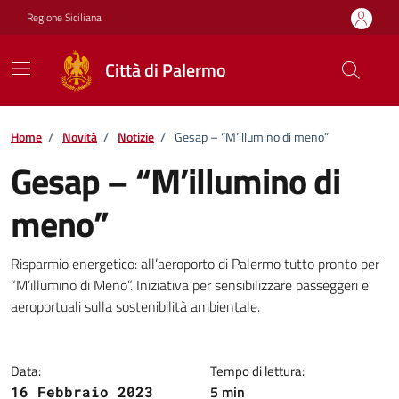
Vai ai contenuti
Vai al footer
Regione Siciliana
Città di Palermo
Home
/
Novità
/
Notizie
/
Gesap – “M’illumino di meno”
Gesap – “M’illumino di
meno”
Dettagli della notizia
Risparmio energetico: all’aeroporto di Palermo tutto pronto per
“M’illumino di Meno”. Iniziativa per sensibilizzare passeggeri e
aeroportuali sulla sostenibilità ambientale.
Data:
Tempo di lettura:
5 min
16 Febbraio 2023