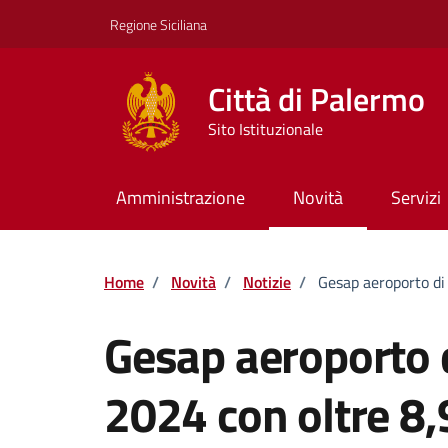
Vai ai contenuti
Vai al footer
Regione Siciliana
Città di Palermo
Sito Istituzionale
Amministrazione
Novità
Servizi
Home
/
Novità
/
Notizie
/
Gesap aeroporto di 
Gesap aeroporto d
2024 con oltre 8,9