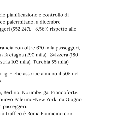
cio pianificazione e controllo di
ereo palermitano, a dicembre
geri (552.247), +8,56% rispetto allo
Francia con oltre 670 mila passeggeri,
n Bretagna (290 mila), Svizzera (180
ustria 103 mila), Turchia 55 mila)
arigi - che assorbe almeno il 505 del
s.
Berlino, Norimberga, Francoforte.
Il nuovo Palermo-New York, da Giugno
a passeggeri.
 più traffico è Roma Fiumicino con