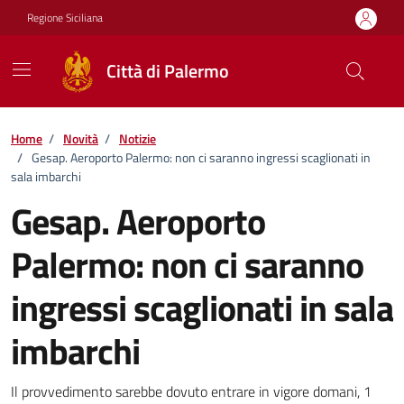
Vai ai contenuti
Vai al footer
Regione Siciliana
Città di Palermo
Home
/
Novità
/
Notizie
/
Gesap. Aeroporto Palermo: non ci saranno ingressi scaglionati in
sala imbarchi
Gesap. Aeroporto
Palermo: non ci saranno
ingressi scaglionati in sala
imbarchi
Dettagli della notizia
Il provvedimento sarebbe dovuto entrare in vigore domani, 1