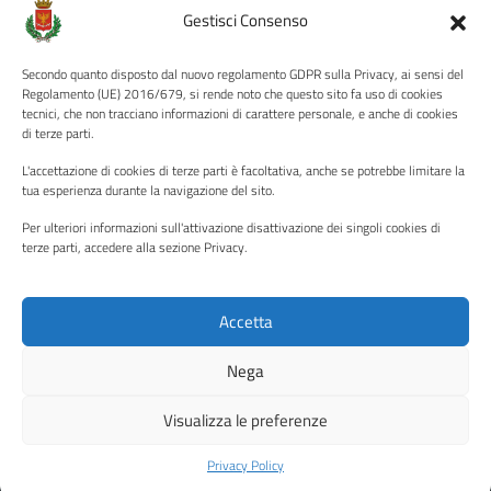
Amministrazione Trasparente
Gestisci Consenso
Albo pretorio
Secondo quanto disposto dal nuovo regolamento GDPR sulla Privacy, ai sensi del
Informativa privacy
Regolamento (UE) 2016/679, si rende noto che questo sito fa uso di cookies
tecnici, che non tracciano informazioni di carattere personale, e anche di cookies
Note legali
di terze parti.
Dichiarazione di accessibilità
L'accettazione di cookies di terze parti è facoltativa, anche se potrebbe limitare la
Piano di miglioramento del sito
tua esperienza durante la navigazione del sito.
Per ulteriori informazioni sull'attivazione disattivazione dei singoli cookies di
terze parti, accedere alla sezione Privacy.
SEGUICI SU
Facebook
YouTube
Twitter
Instagram
Accetta
Nega
Media policy
Mappa del sito
Visualizza le preferenze
Copyright © 2026 - Città di Palermo •
Powered by Sispi
Privacy Policy