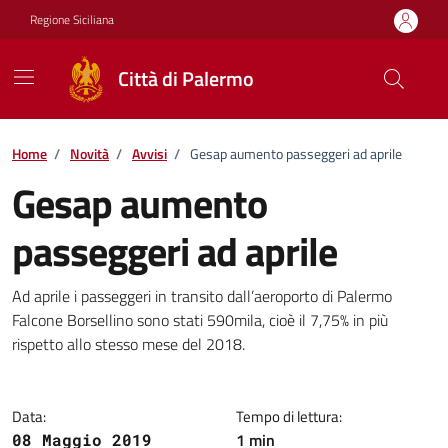
Vai ai contenuti
Vai al footer
Regione Siciliana
Città di Palermo
Home
/
Novità
/
Avvisi
/
Gesap aumento passeggeri ad aprile
Gesap aumento
passeggeri ad aprile
Dettagli della notizia
Ad aprile i passeggeri in transito dall’aeroporto di Palermo
Falcone Borsellino sono stati 590mila, cioè il 7,75% in più
rispetto allo stesso mese del 2018.
Data:
Tempo di lettura:
1 min
08 Maggio 2019