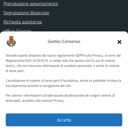
Prenotazione appuntamento
Segnalazione disservizio
Richiesta assistenza
Ufficio Stampa
Amministrazione Trasparente
Gestisci Consenso
Albo pretorio
Secondo quanto disposto dal nuovo regolamento GDPR sulla Privacy, ai sensi del
Informativa privacy
Regolamento (UE) 2016/679, si rende noto che questo sito fa uso di cookies
tecnici, che non tracciano informazioni di carattere personale, e anche di cookies
Note legali
di terze parti.
Dichiarazione di accessibilità
L'accettazione di cookies di terze parti è facoltativa, anche se potrebbe limitare la
Piano di miglioramento del sito
tua esperienza durante la navigazione del sito.
Per ulteriori informazioni sull'attivazione disattivazione dei singoli cookies di
terze parti, accedere alla sezione Privacy.
SEGUICI SU
Facebook
YouTube
Twitter
Instagram
Accetta