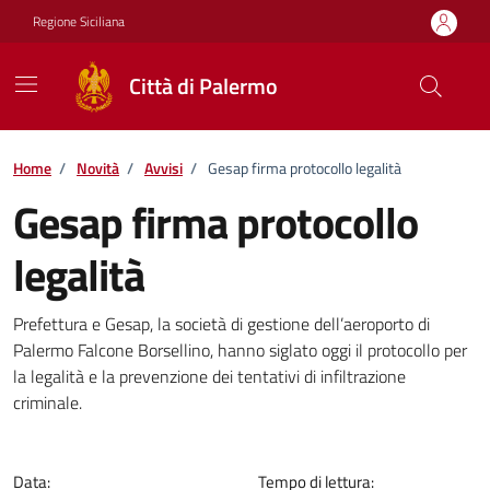
Vai ai contenuti
Vai al footer
Regione Siciliana
Città di Palermo
Home
/
Novità
/
Avvisi
/
Gesap firma protocollo legalità
Gesap firma protocollo
legalità
Dettagli della notizia
Prefettura e Gesap, la società di gestione dell’aeroporto di
Palermo Falcone Borsellino, hanno siglato oggi il protocollo per
la legalità e la prevenzione dei tentativi di infiltrazione
criminale.
Data:
Tempo di lettura: