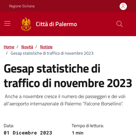
Vai ai contenuti
Vai al footer
Regione Siciliana
Città di Palermo
Home
/
Novità
/
Notizie
/
Gesap statistiche di traffico di novembre 2023
Gesap statistiche di
traffico di novembre 2023
Dettagli della notizia
Anche a novembre cresce il numero dei passeggeri e dei voli
all'aeroporto internazionale di Palermo “Falcone Borsellino”.
Data:
Tempo di lettura:
1 min
01 Dicembre 2023