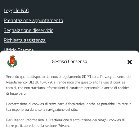
Leggi le FAQ
Prenotazione appuntamento
Segnalazione disservizio
Richiesta assistenza
Ufficio Stampa
Amministrazione Trasparente
Gestisci Consenso
Albo pretorio
Secondo quanto disposto dal nuovo regolamento GDPR sulla Privacy, ai sensi del
Informativa privacy
Regolamento (UE) 2016/679, si rende noto che questo sito fa uso di cookies
tecnici, che non tracciano informazioni di carattere personale, e anche di cookies
Note legali
di terze parti.
Dichiarazione di accessibilità
L'accettazione di cookies di terze parti è facoltativa, anche se potrebbe limitare la
Piano di miglioramento del sito
tua esperienza durante la navigazione del sito.
Per ulteriori informazioni sull'attivazione disattivazione dei singoli cookies di
terze parti, accedere alla sezione Privacy.
SEGUICI SU