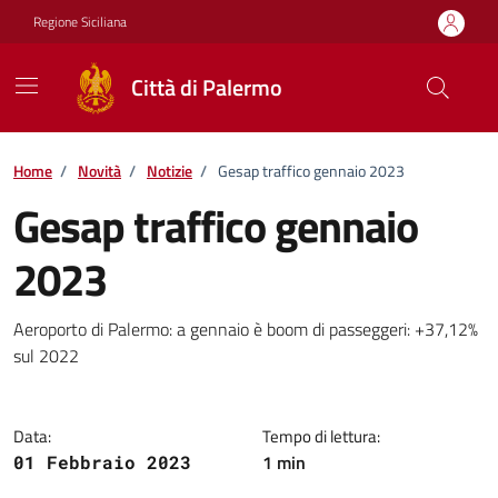
Vai ai contenuti
Vai al footer
Regione Siciliana
Città di Palermo
Home
/
Novità
/
Notizie
/
Gesap traffico gennaio 2023
Gesap traffico gennaio
2023
Dettagli della notizia
Aeroporto di Palermo: a gennaio è boom di passeggeri: +37,12%
sul 2022
Data:
Tempo di lettura:
1 min
01 Febbraio 2023