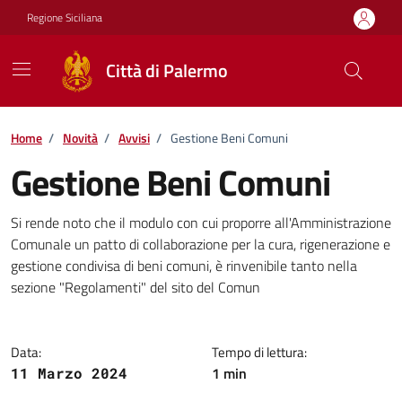
Vai ai contenuti
Vai al footer
Regione Siciliana
Città di Palermo
Home
/
Novità
/
Avvisi
/
Gestione Beni Comuni
Gestione Beni Comuni
Dettagli della notizia
Si rende noto che il modulo con cui proporre all'Amministrazione
Comunale un patto di collaborazione per la cura, rigenerazione e
gestione condivisa di beni comuni, è rinvenibile tanto nella
sezione "Regolamenti" del sito del Comun
Data:
Tempo di lettura:
1 min
11 Marzo 2024