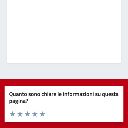
Quanto sono chiare le informazioni su questa
pagina?
Valuta 1 stelle su 5
Valuta 2 stelle su 5
Valuta 3 stelle su 5
Valuta 4 stelle su 5
Valuta 5 stelle su 5