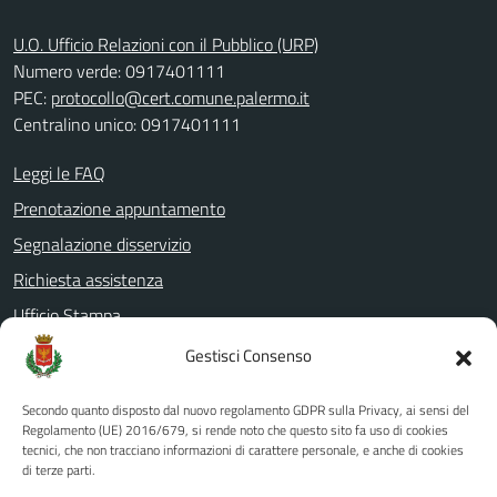
U.O. Ufficio Relazioni con il Pubblico (URP)
Numero verde: 0917401111
PEC:
protocollo@cert.comune.palermo.it
Centralino unico: 0917401111
Leggi le FAQ
Prenotazione appuntamento
Segnalazione disservizio
Richiesta assistenza
Ufficio Stampa
Amministrazione Trasparente
Gestisci Consenso
Albo pretorio
Secondo quanto disposto dal nuovo regolamento GDPR sulla Privacy, ai sensi del
Informativa privacy
Regolamento (UE) 2016/679, si rende noto che questo sito fa uso di cookies
tecnici, che non tracciano informazioni di carattere personale, e anche di cookies
Note legali
di terze parti.
Dichiarazione di accessibilità