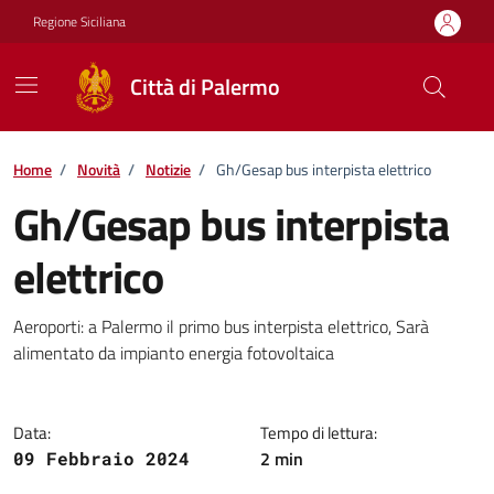
Vai ai contenuti
Vai al footer
Regione Siciliana
Città di Palermo
Home
/
Novità
/
Notizie
/
Gh/Gesap bus interpista elettrico
Gh/Gesap bus interpista
elettrico
Dettagli della notizia
Aeroporti: a Palermo il primo bus interpista elettrico, Sarà
alimentato da impianto energia fotovoltaica
Data:
Tempo di lettura:
2 min
09 Febbraio 2024