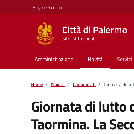
Vai ai contenuti
Vai al footer
Regione Siciliana
Città di Palermo
Sito Istituzionale
Amministrazione
Novità
Servizi
Home
/
Novità
/
Comunicati
/
Giornata di lut
Giornata di lutto 
Taormina. La Sec