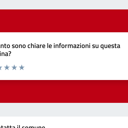
nto sono chiare le informazioni su questa
ina?
a 1 stelle su 5
luta 2 stelle su 5
Valuta 3 stelle su 5
Valuta 4 stelle su 5
Valuta 5 stelle su 5
tatta il comune