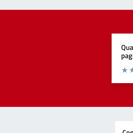
Qua
pag
Valut
Va
Con