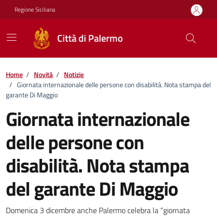
Vai ai contenuti
Vai al footer
Regione Siciliana
Città di Palermo
Home
/
Novità
/
Notizie
/
Giornata internazionale delle persone con disabilità. Nota stampa del
garante Di Maggio
Giornata internazionale
delle persone con
disabilità. Nota stampa
del garante Di Maggio
Dettagli della notizia
Domenica 3 dicembre anche Palermo celebra la “giornata