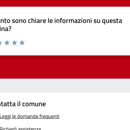
nto sono chiare le informazioni su questa
ina?
a 1 stelle su 5
luta 2 stelle su 5
Valuta 3 stelle su 5
Valuta 4 stelle su 5
Valuta 5 stelle su 5
tatta il comune
Leggi le domande frequenti
Richiedi assistenza