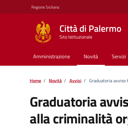
Vai ai contenuti
Vai al footer
Regione Siciliana
Città di Palermo
Sito Istituzionale
Amministrazione
Novità
Servizi
Home
/
Novità
/
Avvisi
/
Graduatoria avviso t
Graduatoria avvis
alla criminalità o