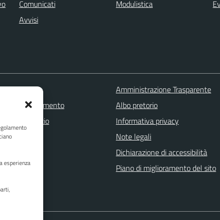
vo
Comunicati
Modulistica
Ev
Avvisi
 FAQ
Amministrazione Trasparente
zione appuntamento
Albo pretorio
one disservizio
Informativa privacy
Regolamento
a assistenza
Note legali
ciano
Stampa
Dichiarazione di accessibilità
ua esperienza
Piano di miglioramento del sito
arti,