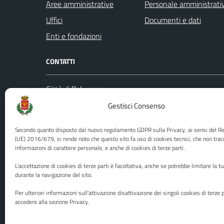
Aree amministrative
Personale amministrati
Uffici
Documenti e dati
Enti e fondazioni
CONTATTI
Città di Palermo
Leggi le
Piazza Pretoria, 1
Gestisci Consenso
Prenota
Codice fiscale / P. IVA:80016350821
Segnalazi
Secondo quanto disposto dal nuovo regolamento GDPR sulla Privacy, ai sensi del 
U.O. Ufficio Relazioni con il Pubblico
Richiest
(UE) 2016/679, si rende noto che questo sito fa uso di cookies tecnici, che non trac
informazioni di carattere personale, e anche di cookies di terze parti.
(URP)
Ufficio 
Numero verde: 0917401111
L'accettazione di cookies di terze parti è facoltativa, anche se potrebbe limitare la t
PEC:
protocollo@cert.comune.palermo.it
durante la navigazione del sito.
Centralino unico: 0917401111
Per ulteriori informazioni sull'attivazione disattivazione dei singoli cookies di terze p
accedere alla sezione Privacy.