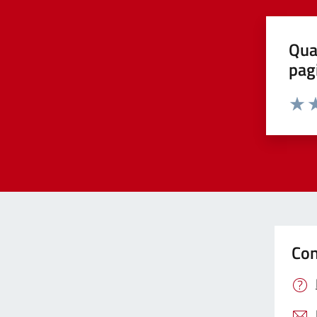
Qua
pag
Valut
Va
Con