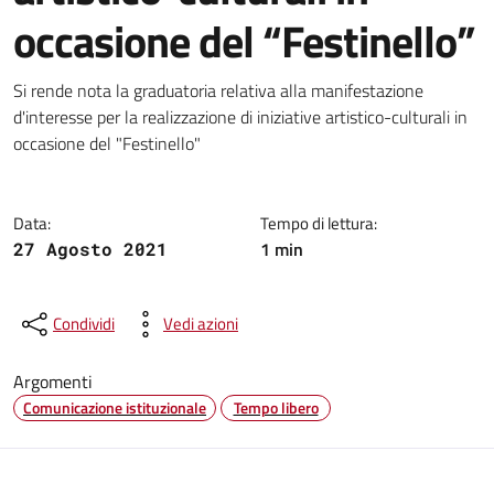
occasione del “Festinello”
Dettagli della notizia
Si rende nota la graduatoria relativa alla manifestazione
d'interesse per la realizzazione di iniziative artistico-culturali in
occasione del "Festinello"
Data:
Tempo di lettura:
1 min
27 Agosto 2021
Condividi
Vedi azioni
Argomenti
Comunicazione istituzionale
Tempo libero