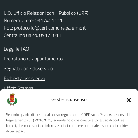
U.O. Ufficio Relazioni con il Pubblico (URP)
Numero verde: 0917401111
PEC:
protocollo@cert.comune.palermo.it
Centralino unico: 0917401111
Leggi le FAQ
Prenotazione appuntamento
Segnalazione disservizio
Richiesta assistenza
Ufficio Stampa
Amministrazione Trasparente
Gestisci Consenso
Albo pretorio
Secondo quanto disposto dal nuovo regolamento GDPR sulla Privacy, ai sensi del
Informativa privacy
Regolamento (UE) 2016/679, si rende noto che questo sito fa uso di cookies
tecnici, che non tracciano informazioni di carattere personale, e anche di cookies
Note legali
di terze parti.
Dichiarazione di accessibilità