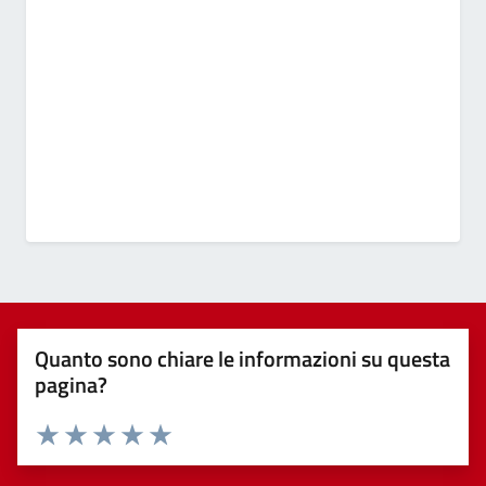
Quanto sono chiare le informazioni su questa
pagina?
Valuta 1 stelle su 5
Valuta 2 stelle su 5
Valuta 3 stelle su 5
Valuta 4 stelle su 5
Valuta 5 stelle su 5