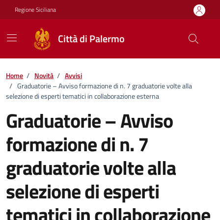
Vai ai contenuti
Vai al footer
Regione Siciliana
Città di Palermo
Home
/
Novità
/
Avvisi
/
Graduatorie – Avviso formazione di n. 7 graduatorie volte alla
selezione di esperti tematici in collaborazione esterna
Graduatorie – Avviso
formazione di n. 7
graduatorie volte alla
selezione di esperti
tematici in collaborazione