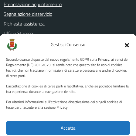
Prenotazione appuntamento
Segnalazione disservizio
Richiesta assistenza
Ufficio Stampa
Amministrazione Trasparente
Gestisci Consenso
Albo pretorio
Secondo quanto disposto dal nuovo regolamento GDPR sulla Privacy, ai sensi del
Informativa privacy
Regolamento (UE) 2016/679, si rende noto che questo sito fa uso di cookies
tecnici, che non tracciano informazioni di carattere personale, e anche di cookies
Note legali
di terze parti.
Dichiarazione di accessibilità
L'accettazione di cookies di terze parti è facoltativa, anche se potrebbe limitare la
Piano di miglioramento del sito
tua esperienza durante la navigazione del sito.
Per ulteriori informazioni sull'attivazione disattivazione dei singoli cookies di
terze parti, accedere alla sezione Privacy.
SEGUICI SU
Facebook
YouTube
Twitter
Instagram
Accetta