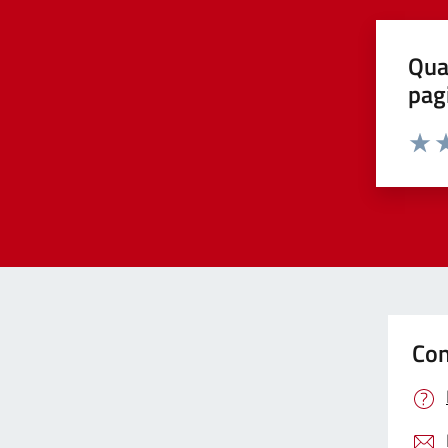
Qua
pag
Valut
Va
Con