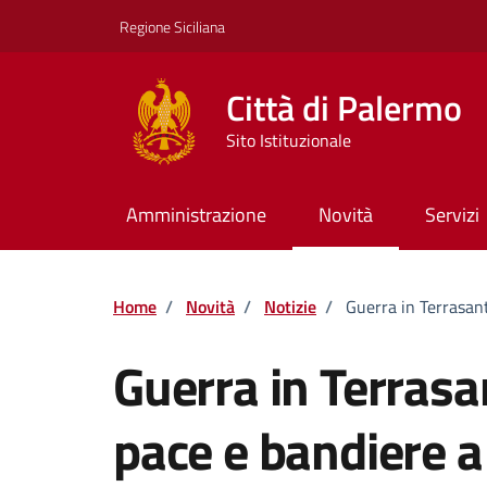
Vai ai contenuti
Vai al footer
Regione Siciliana
Città di Palermo
Sito Istituzionale
Amministrazione
Novità
Servizi
Home
/
Novità
/
Notizie
/
Guerra in Terrasant
Guerra in Terrasa
pace e bandiere a 