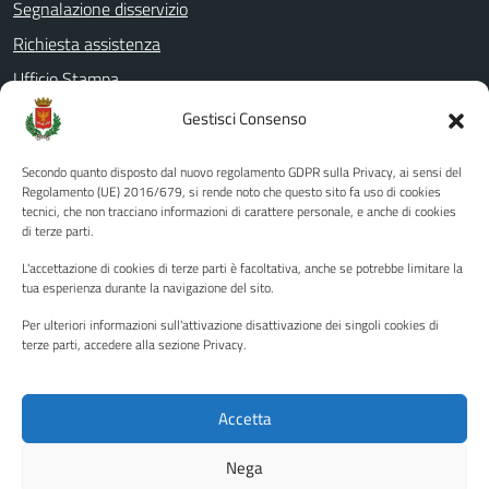
Segnalazione disservizio
Richiesta assistenza
Ufficio Stampa
Amministrazione Trasparente
Gestisci Consenso
Albo pretorio
Secondo quanto disposto dal nuovo regolamento GDPR sulla Privacy, ai sensi del
Informativa privacy
Regolamento (UE) 2016/679, si rende noto che questo sito fa uso di cookies
tecnici, che non tracciano informazioni di carattere personale, e anche di cookies
Note legali
di terze parti.
Dichiarazione di accessibilità
L'accettazione di cookies di terze parti è facoltativa, anche se potrebbe limitare la
Piano di miglioramento del sito
tua esperienza durante la navigazione del sito.
Per ulteriori informazioni sull'attivazione disattivazione dei singoli cookies di
terze parti, accedere alla sezione Privacy.
SEGUICI SU
Facebook
YouTube
Twitter
Instagram
Accetta
Nega