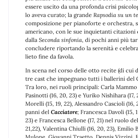
essere uscito da una profonda crisi psicolog
lo aveva curato; la grande
Rapsodia su un t
composizione per pianoforte e orchestra, scr
americano, con le sue inquietanti citazioni
dalla
Seconda sinfonia
, di pochi anni più ta
concludere riportando la serenità e celebr
lieto fine da favola.
In scena nel corso delle otto recite (di cui
tre cast che impegnano tutti i ballerini del
Tra loro, nei ruoli principali: Carla Mammo Z
Pasinotti (16, 20, 23) e Yuriko Nishihara (17, 
Morelli (15, 19, 22), Alessandro Cascioli (16, 
panni del
Cacciatore
; Francesca Davoli (15, 1
23)
e
Francesca Bellone (17, 21) nel ruolo de
21,22), Valentina Chiulli (16, 20, 23), Emili
Mulone, Giovanni Traetto, Dennis Vizzini,