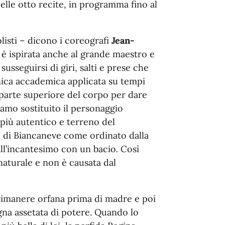
elle otto recite, in programma fino al
olisti – dicono i coreografi
Jean-
 è
ispirata anche al grande maestro e
sseguirsi di giri, salti e prese che
nica accademica applicata su tempi
a parte superiore del corpo per dare
amo sostituito il personaggio
 più autentico e terreno del
e di Biancaneve come ordinato dalla
dall’incantesimo con un bacio
.
Così
naturale e non è causata dal
 rimanere orfana prima di madre e poi
gna assetata di potere. Quando lo