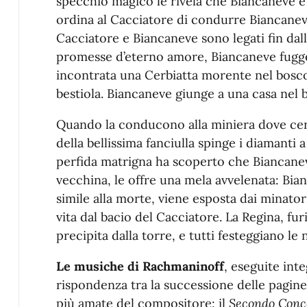
specchio magico le rivela che Biancaneve è p
ordina al Cacciatore di condurre Biancaneve
Cacciatore e Biancaneve sono legati fin dall
promesse d’eterno amore, Biancaneve fugge
incontrata una Cerbiatta morente nel bosco,
bestiola. Biancaneve giunge a una casa nel 
Quando la conducono alla miniera dove cer
della bellissima fanciulla spinge i diamanti a
perfida matrigna ha scoperto che Biancaneve
vecchina, le offre una mela avvelenata: Bi
simile alla morte, viene esposta dai minatori
vita dal bacio del Cacciatore. La Regina, f
precipita dalla torre, e tutti festeggiano l
Le musiche di Rachmaninoff
, eseguite in
rispondenza tra la successione delle pagine 
più amate del compositore: il
Secondo Conce