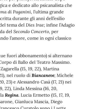
ica e dedicato allo psicanalista che
ema di Paganini
, l’ultima grande
itta durante gli anni dell’esilio
 del tema del
Dies Irae
; infine l’Adagio
rda del
Secondo Concerto
, per
ando l’amore, come in ogni classico
 due fuori abbonamento) si alternano
 Corpo di Ballo del Teatro Massimo.
agarella (15, 19, 22), Martina
21), nel ruolo di
Biancaneve
; Michele
20, 23) e Alessandro Casà (17, 21) nei
9, 22), Linda Messina (16, 20,
lla
Regina
.
Lucia Ermetto (15, 17, 19,
o Barone, Gianluca Mascia, Diego
 Francesco Curatolo sono i
I sette