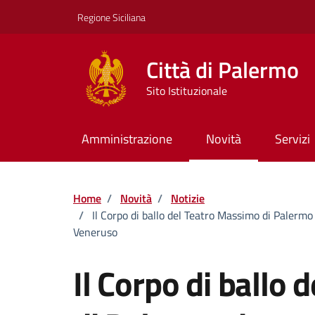
Vai ai contenuti
Vai al footer
Regione Siciliana
Città di Palermo
Sito Istituzionale
Amministrazione
Novità
Servizi
Home
/
Novità
/
Notizie
/
Il Corpo di ballo del Teatro Massimo di Palerm
Veneruso
Il Corpo di ballo