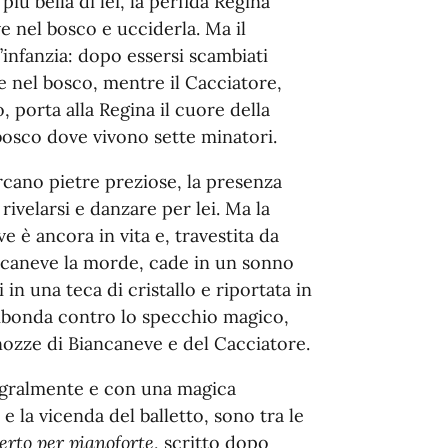
iù bella di lei, la perfida Regina
 nel bosco e ucciderla. Ma il
’infanzia: dopo essersi scambiati
 nel bosco, mentre il Cacciatore,
 porta alla Regina il cuore della
bosco dove vivono sette minatori.
cano pietre preziose, la presenza
 rivelarsi e danzare per lei. Ma la
 è ancora in vita e, travestita da
ancaneve la morde, cade in un sonno
 in una teca di cristallo e riportata in
uribonda contro lo specchio magico,
e nozze di Biancaneve e del Cacciatore.
tegralmente e con una magica
e la vicenda del balletto, sono tra le
rto per pianoforte
, scritto dopo