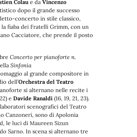
stien Colau
e da
Vincenzo
rtistico dopo il grande successo
letto-concerto in stile classico,
 la fiaba dei Fratelli Grimm
,
con un
umano Cacciatore, che prende il posto
ebre
Concerto per pianoforte n.
ella
Sinfonia
 omaggio al grande compositore in
io dell’
Orchestra del Teatro
anoforte si alternano nelle recite i
 22) e
Davide Ranaldi
(16, 19, 21, 23).
i laboratori scenografici del Teatro
no Canzoneri, sono di Apolonia
d, le luci di Maureen Sizun
do Sarno. In scena si alternano tre