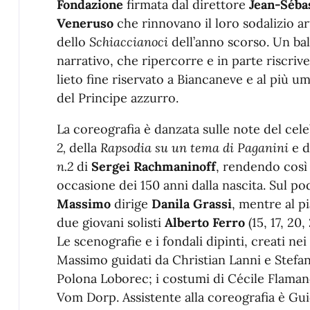
Fondazione
firmata dal direttore
Jean-Séba
Veneruso
che rinnovano il loro sodalizio a
dello
Schiaccianoci
dell’anno scorso. Un bal
narrativo, che ripercorre e in parte riscrive
lieto fine riservato a Biancaneve e al più 
del Principe azzurro.
La coreografia è danzata sulle note del cel
2,
della
Rapsodia su un tema di Paganini
e d
n.2
di
Sergei
Rachmaninoff
, rendendo così
occasione dei 150 anni dalla nascita. Sul pod
Massimo
dirige
Danila Grassi
, mentre al pi
due giovani solisti
Alberto Ferro
(15, 17, 20,
Le scenografie e i fondali dipinti, creati ne
Massimo guidati da Christian Lanni
e Stefa
Polona Loborec; i costumi di Cécile Flaman
Vom
Dorp. Assistente alla coreografia è Gui