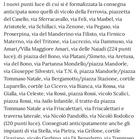
I nuovi punti luce di cui si è formalizzata la consegna
anticipata sono quelli di vicolo della Ferrovia, piazzetta
del Casello, via Sferracavallo, via Feli, via Masbel, via
Aristotele, via Schillaci, via Zenone, via Pegaso, via
Proserpina, via del Manderino via Filisto, via Firmico
Materno, via del Tritone, via Lucrezio, via Dammuso, via
Amari/Villa Maggiore Amari, via delle Naiadi (224 punti
luce); di piazza del Bono, via Platani/Simeto, via Aretusa,
via del Bono, via Partanna Mondello/piazza Mandorle,
via Giuseppe Silvestri, via T.N. 6, piazza Mandorle/piazza
Tommaso Natale, via Bergamotto/piazza Stazione, cortile
Luparello, cortile Lo Cicero, via Bianca, via Rossa, via
Gialla, via Celeste, via Rossi, piazza Rossi, vicolo Scalici,
piazza Rossi, via Asilo Infantile, il tratto da piazza
Tommaso Natale a via Friscalettari, via Friscalettari e
traversa laterale, via Nicolò Pandolfo, via Nicolò Rodolico
(120 punti luce). Consegnati anticipatamente anche gli
impianti di via Stella, via Pietra, via Grifone, cortile
Graziano, vicolo Gerbino, via Di Benedetto, via Tommaso