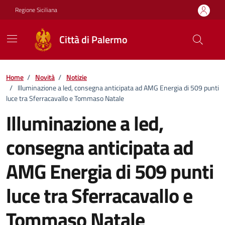
Vai ai contenuti
Vai al footer
Regione Siciliana
Città di Palermo
Home
/
Novità
/
Notizie
/
Illuminazione a led, consegna anticipata ad AMG Energia di 509 punti
luce tra Sferracavallo e Tommaso Natale
Illuminazione a led,
consegna anticipata ad
AMG Energia di 509 punti
luce tra Sferracavallo e
Tommaso Natale