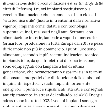
illuminazione della circonvallazione e aree limitrofe della
città di Palermo
). I nuovi impianti sostituiscono la
vecchia illuminazione che ha concluso il suo ciclo di
“vita tecnica utile” (fissato in trent’anni dalla normativa
vigente): impianti ormai datati e con tecnologia
superata, quindi, realizzati negli anni Settanta, con
alimentazione in serie, lampade a vapori di mercurio
(ormai fuori produzione in tutta Europa dal 2015) e pezzi
di ricambio non più in commercio. I punti luce sono
alimentati, secondo le più recenti indicazioni tecnico-
impiantistiche, da quadri elettrici di bassa tensione,
sono equipaggiati con lampade a led di ultima
generazione, che permetteranno risparmi sia in termini
di consumi energetici che di riduzione delle emissioni
inquinanti rispetto ai vecchi impianti fortemente
energivori. I punti luce riqualificati, attivati e consegnati
anticipatamente, in attesa del collaudo, ad AMG Energia
adesso sono in tutto 4.032. I vecchi impianti sono già
stati spenti e, se ancora presenti, verranno dismessi