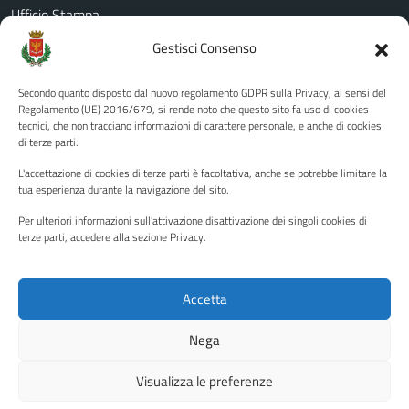
Ufficio Stampa
Amministrazione Trasparente
Gestisci Consenso
Albo pretorio
Secondo quanto disposto dal nuovo regolamento GDPR sulla Privacy, ai sensi del
Informativa privacy
Regolamento (UE) 2016/679, si rende noto che questo sito fa uso di cookies
tecnici, che non tracciano informazioni di carattere personale, e anche di cookies
Note legali
di terze parti.
Dichiarazione di accessibilità
L'accettazione di cookies di terze parti è facoltativa, anche se potrebbe limitare la
Piano di miglioramento del sito
tua esperienza durante la navigazione del sito.
Per ulteriori informazioni sull'attivazione disattivazione dei singoli cookies di
terze parti, accedere alla sezione Privacy.
SEGUICI SU
Facebook
YouTube
Twitter
Instagram
Accetta
Nega
Media policy
Mappa del sito
Visualizza le preferenze
Copyright © 2026 - Città di Palermo •
Powered by Sispi