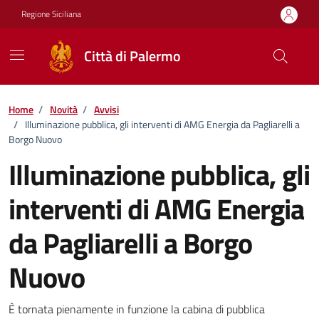
Vai ai contenuti
Vai al footer
Regione Siciliana
Città di Palermo
Home
/
Novità
/
Avvisi
/
Illuminazione pubblica, gli interventi di AMG Energia da Pagliarelli a
Borgo Nuovo
Illuminazione pubblica, gli
interventi di AMG Energia
da Pagliarelli a Borgo
Nuovo
Dettagli della notizia
È tornata pienamente in funzione la cabina di pubblica