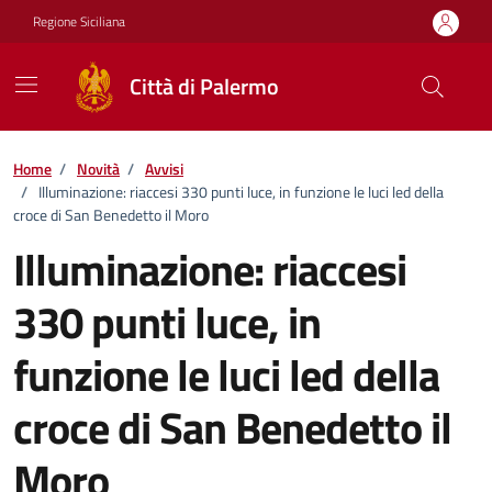
Vai ai contenuti
Vai al footer
Regione Siciliana
Città di Palermo
Home
/
Novità
/
Avvisi
/
Illuminazione: riaccesi 330 punti luce, in funzione le luci led della
croce di San Benedetto il Moro
Illuminazione: riaccesi
330 punti luce, in
funzione le luci led della
croce di San Benedetto il
Moro