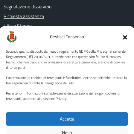
Segnalazione disservizio
Richiesta assistenza
Ufficio Stampa
Amministrazione Trasparente
Gestisci Consenso
Albo pretorio
Secondo quanto disposto dal nuovo regolamento GDPR sulla Privacy, ai sensi del
Informativa privacy
Regolamento (UE) 2016/679, si rende noto che questo sito fa uso di cookies
tecnici, che non tracciano informazioni di carattere personale, e anche di cookies
Note legali
di terze parti.
Dichiarazione di accessibilità
L'accettazione di cookies di terze parti è facoltativa, anche se potrebbe limitare la
Piano di miglioramento del sito
tua esperienza durante la navigazione del sito.
Per ulteriori informazioni sull'attivazione disattivazione dei singoli cookies di
terze parti, accedere alla sezione Privacy.
SEGUICI SU
Facebook
YouTube
Twitter
Instagram
Accetta
Nega