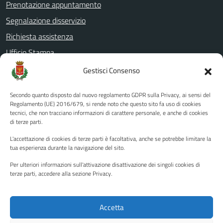
Prenotazione appuntamento
Segnalazione disservizio
Richiesta assistenza
Ufficio Stampa
Amministrazione Trasparente
Gestisci Consenso
Albo pretorio
Secondo quanto disposto dal nuovo regolamento GDPR sulla Privacy, ai sensi del
Informativa privacy
Regolamento (UE) 2016/679, si rende noto che questo sito fa uso di cookies
tecnici, che non tracciano informazioni di carattere personale, e anche di cookies
Note legali
di terze parti.
Dichiarazione di accessibilità
L'accettazione di cookies di terze parti è facoltativa, anche se potrebbe limitare la
Piano di miglioramento del sito
tua esperienza durante la navigazione del sito.
Per ulteriori informazioni sull'attivazione disattivazione dei singoli cookies di
terze parti, accedere alla sezione Privacy.
SEGUICI SU
Facebook
YouTube
Twitter
Instagram
Accetta