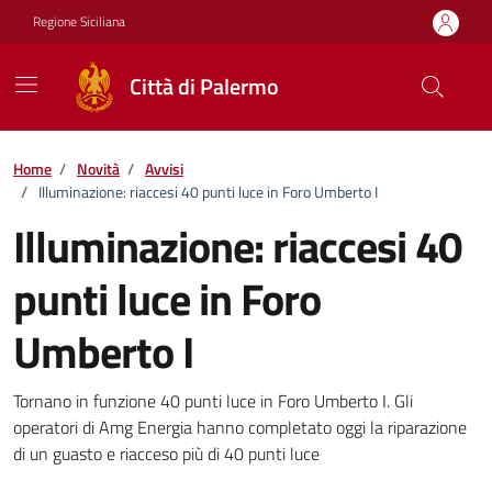
Vai ai contenuti
Vai al footer
Regione Siciliana
Città di Palermo
Home
/
Novità
/
Avvisi
/
Illuminazione: riaccesi 40 punti luce in Foro Umberto I
Illuminazione: riaccesi 40
punti luce in Foro
Umberto I
Dettagli della notizia
Tornano in funzione 40 punti luce in Foro Umberto I. Gli
operatori di Amg Energia hanno completato oggi la riparazione
di un guasto e riacceso più di 40 punti luce