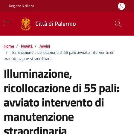
Vai ai contenuti
Vai al footer
Regione Siciliana
Città di Palermo
Home
/
Novità
/
Avvisi
/
Illuminazione, ricollocazione di 55 pali: avviato intervento di
manutenzione straordinaria
Illuminazione,
ricollocazione di 55 pali:
avviato intervento di
manutenzione
straordinaria