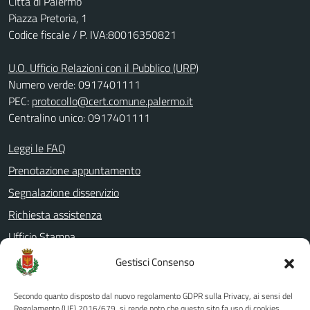
Città di Palermo
Piazza Pretoria, 1
Codice fiscale / P. IVA:80016350821
U.O. Ufficio Relazioni con il Pubblico (URP)
Numero verde: 0917401111
PEC:
protocollo@cert.comune.palermo.it
Centralino unico: 0917401111
Leggi le FAQ
Prenotazione appuntamento
Segnalazione disservizio
Richiesta assistenza
Ufficio Stampa
Amministrazione Trasparente
Gestisci Consenso
Albo pretorio
Secondo quanto disposto dal nuovo regolamento GDPR sulla Privacy, ai sensi del
Informativa privacy
Regolamento (UE) 2016/679, si rende noto che questo sito fa uso di cookies