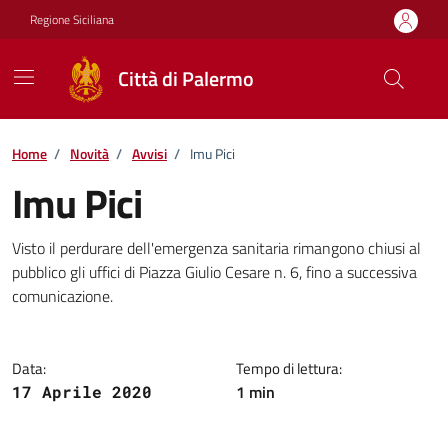
Vai ai contenuti
Vai al footer
Regione Siciliana
Città di Palermo
Home
/
Novità
/
Avvisi
/
Imu Pici
Imu Pici
Dettagli della notizia
Visto il perdurare dell'emergenza sanitaria rimangono chiusi al
pubblico gli uffici di Piazza Giulio Cesare n. 6, fino a successiva
comunicazione.
Data:
Tempo di lettura:
1 min
17 Aprile 2020