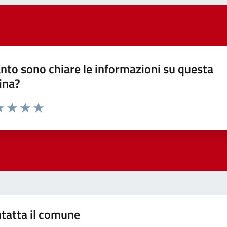
nto sono chiare le informazioni su questa
ina?
a 1 stelle su 5
luta 2 stelle su 5
Valuta 3 stelle su 5
Valuta 4 stelle su 5
Valuta 5 stelle su 5
tatta il comune