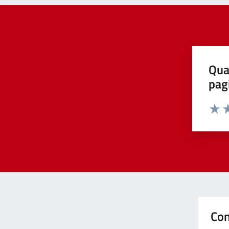
Qua
pag
Valut
Va
Con