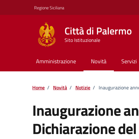
Vai ai contenuti
Vai al footer
Regione Siciliana
Città di Palermo
Sito Istituzionale
Amministrazione
Novità
Servizi
Home
/
Novità
/
Notizie
/
Inaugurazione anno 
Inaugurazione ann
Dichiarazione del