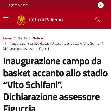
Vai ai contenuti
Vai al footer
Regione Siciliana
Città di Palermo
Home
/
Novità
/
Notizie
/
Inaugurazione campo da basket accanto allo stadio “Vito Schifani”.
Dichiarazione assessore Figuccia
Inaugurazione campo da
basket accanto allo stadio
“Vito Schifani”.
Dichiarazione assessore
Figuccia