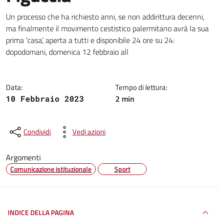
Dettagli della notizia
Un processo che ha richiesto anni, se non addirittura decenni,
ma finalmente il movimento cestistico palermitano avrà la sua
prima ‘casa’, aperta a tutti e disponibile 24 ore su 24:
dopodomani, domenica 12 febbraio all
Data:
Tempo di lettura:
2 min
10 Febbraio 2023
Condividi
Vedi azioni
Argomenti
Comunicazione istituzionale
Sport
INDICE DELLA PAGINA