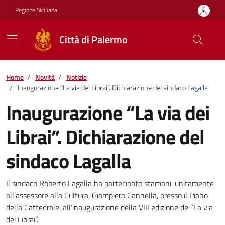
Vai ai contenuti
Vai al footer
Regione Siciliana
Città di Palermo
Home
/
Novità
/
Notizie
/
Inaugurazione “La via dei Librai”. Dichiarazione del sindaco Lagalla
Inaugurazione “La via dei
Librai”. Dichiarazione del
sindaco Lagalla
Dettagli della notizia
Il sindaco Roberto Lagalla ha partecipato stamani, unitamente
all’assessore alla Cultura, Giampiero Cannella, presso il Piano
della Cattedrale, all’inaugurazione della VIII edizione de “La via
dei Librai”.