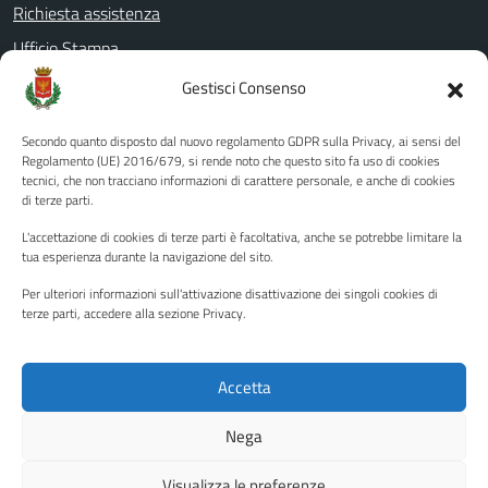
Richiesta assistenza
Ufficio Stampa
Amministrazione Trasparente
Gestisci Consenso
Albo pretorio
Secondo quanto disposto dal nuovo regolamento GDPR sulla Privacy, ai sensi del
Informativa privacy
Regolamento (UE) 2016/679, si rende noto che questo sito fa uso di cookies
tecnici, che non tracciano informazioni di carattere personale, e anche di cookies
Note legali
di terze parti.
Dichiarazione di accessibilità
L'accettazione di cookies di terze parti è facoltativa, anche se potrebbe limitare la
Piano di miglioramento del sito
tua esperienza durante la navigazione del sito.
Per ulteriori informazioni sull'attivazione disattivazione dei singoli cookies di
terze parti, accedere alla sezione Privacy.
SEGUICI SU
Facebook
YouTube
Twitter
Instagram
Accetta
Nega
Media policy
Mappa del sito
Visualizza le preferenze