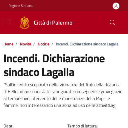
Vai ai contenuti
Vai al footer
Regione Siciliana
Città di Palermo
Home
/
Novità
/
Notizie
/
Incendi. Dichiarazione sindaco Lagalla
Incendi. Dichiarazione
sindaco Lagalla
Dettagli della notizia
“Sull’incendio scoppiato nelle vicinanze del Tmb della discarica
di Bellolampo sono state scongiurate conseguenze gravi grazie
al tempestivo intervento delle maestranze della Rap. Le
fiamme, non interessando una zona ad uso delle attivit&ag
Data:
Tempo di lettura: