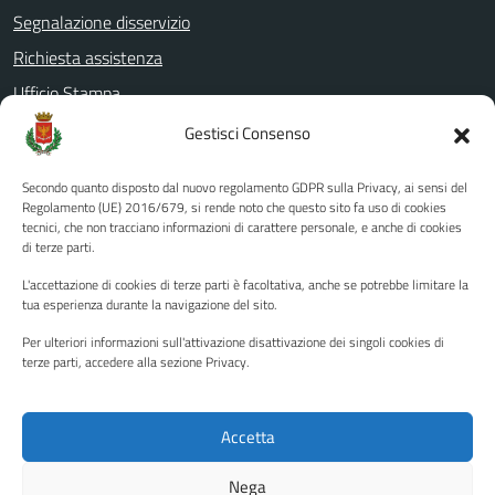
Segnalazione disservizio
Richiesta assistenza
Ufficio Stampa
Amministrazione Trasparente
Gestisci Consenso
Albo pretorio
Secondo quanto disposto dal nuovo regolamento GDPR sulla Privacy, ai sensi del
Informativa privacy
Regolamento (UE) 2016/679, si rende noto che questo sito fa uso di cookies
tecnici, che non tracciano informazioni di carattere personale, e anche di cookies
Note legali
di terze parti.
Dichiarazione di accessibilità
L'accettazione di cookies di terze parti è facoltativa, anche se potrebbe limitare la
Piano di miglioramento del sito
tua esperienza durante la navigazione del sito.
Per ulteriori informazioni sull'attivazione disattivazione dei singoli cookies di
terze parti, accedere alla sezione Privacy.
SEGUICI SU
Facebook
YouTube
Twitter
Instagram
Accetta
Nega