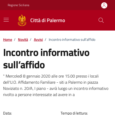
Vai ai contenuti
Vai al footer
Regione Siciliana
Città di Palermo
Home
/
Novità
/
Avvisi
/
Incontro informativo sull’affido
Incontro informativo
sull’affido
Dettagli della notizia
" Mercoledì 8 gennaio 2020 alle ore 15.00 presso i locali
dell'U.O. Affidamento Familiare - siti a Palermo in piazza
Noviziato n. 20/A, I piano - avrà luogo un incontro informativo
rivolto a persone interessate ad avere in a
Data:
Tempo di lettura: