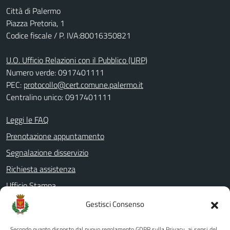
Città di Palermo
Piazza Pretoria, 1
Codice fiscale / P. IVA:80016350821
U.O. Ufficio Relazioni con il Pubblico (URP)
Numero verde: 0917401111
PEC:
protocollo@cert.comune.palermo.it
Centralino unico: 0917401111
Leggi le FAQ
Prenotazione appuntamento
Segnalazione disservizio
Richiesta assistenza
Ufficio Stampa
Amministrazione Trasparente
Gestisci Consenso
Albo pretorio
Secondo quanto disposto dal nuovo regolamento GDPR sulla Privacy, ai sensi del