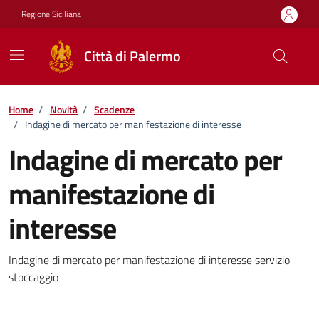
Vai ai contenuti
Vai al footer
Regione Siciliana
Città di Palermo
Home
/
Novità
/
Scadenze
/
Indagine di mercato per manifestazione di interesse
Indagine di mercato per
manifestazione di
interesse
Dettagli della notizia
Indagine di mercato per manifestazione di interesse servizio
stoccaggio