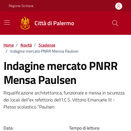
Vai ai contenuti
Vai al footer
Regione Siciliana
Città di Palermo
Home
/
Novità
/
Scadenze
/
Indagine mercato PNRR Mensa Paulsen
Indagine mercato PNRR
Mensa Paulsen
Dettagli della notizia
Riqualificazione architettonica, funzionale e messa in sicurezza
dei locali dell'ex refettorio dell’I.C.S. Vittorio Emanuele III -
Plesso scolastico “Paulsen
Data:
Tempo di lettura: