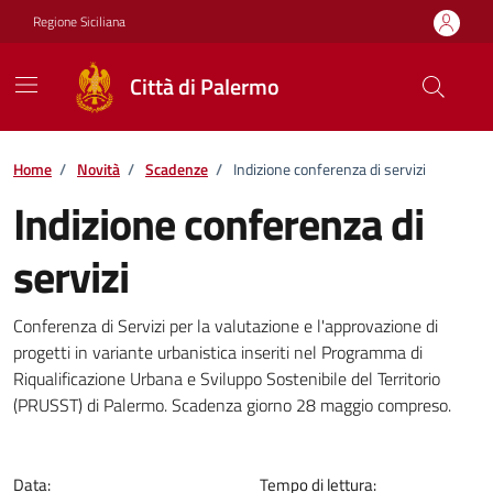
Vai ai contenuti
Vai al footer
Regione Siciliana
Città di Palermo
Home
/
Novità
/
Scadenze
/
Indizione conferenza di servizi
Indizione conferenza di
servizi
Dettagli della notizia
Conferenza di Servizi per la valutazione e l'approvazione di
progetti in variante urbanistica inseriti nel Programma di
Riqualificazione Urbana e Sviluppo Sostenibile del Territorio
(PRUSST) di Palermo. Scadenza giorno 28 maggio compreso.
Data:
Tempo di lettura: