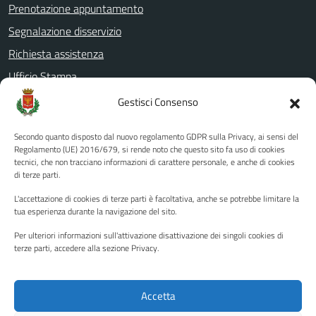
Prenotazione appuntamento
Segnalazione disservizio
Richiesta assistenza
Ufficio Stampa
Amministrazione Trasparente
Gestisci Consenso
Albo pretorio
Secondo quanto disposto dal nuovo regolamento GDPR sulla Privacy, ai sensi del
Informativa privacy
Regolamento (UE) 2016/679, si rende noto che questo sito fa uso di cookies
tecnici, che non tracciano informazioni di carattere personale, e anche di cookies
Note legali
di terze parti.
Dichiarazione di accessibilità
L'accettazione di cookies di terze parti è facoltativa, anche se potrebbe limitare la
Piano di miglioramento del sito
tua esperienza durante la navigazione del sito.
Per ulteriori informazioni sull'attivazione disattivazione dei singoli cookies di
terze parti, accedere alla sezione Privacy.
SEGUICI SU
Facebook
YouTube
Twitter
Instagram
Accetta