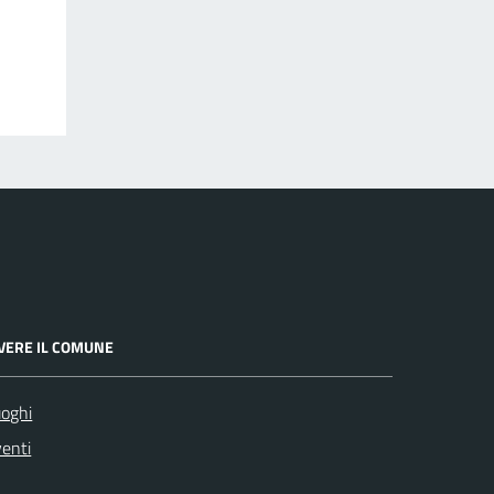
IVERE IL COMUNE
oghi
enti