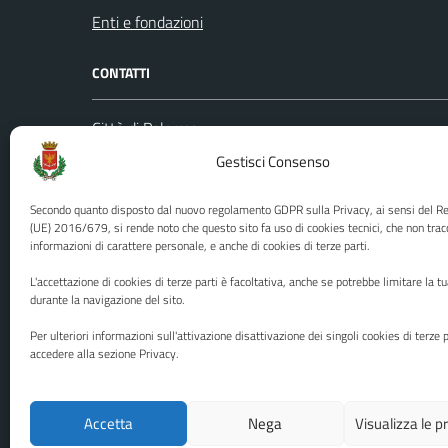
Enti e fondazioni
CONTATTI
Città di Palermo
Leggi le
Piazza Pretoria, 1
Gestisci Consenso
Prenota
Codice fiscale / P. IVA:80016350821
Segnalazi
Secondo quanto disposto dal nuovo regolamento GDPR sulla Privacy, ai sensi del 
U.O. Ufficio Relazioni con il Pubblico
Richiest
(UE) 2016/679, si rende noto che questo sito fa uso di cookies tecnici, che non trac
informazioni di carattere personale, e anche di cookies di terze parti.
(URP)
Ufficio 
Numero verde: 0917401111
L'accettazione di cookies di terze parti è facoltativa, anche se potrebbe limitare la t
PEC:
protocollo@cert.comune.palermo.it
durante la navigazione del sito.
Centralino unico: 0917401111
Per ulteriori informazioni sull'attivazione disattivazione dei singoli cookies di terze p
accedere alla sezione Privacy.
Media policy
Mappa del sito
Accetta
Nega
Visualizza le 