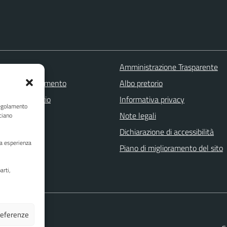
 FAQ
Amministrazione Trasparente
zione appuntamento
Albo pretorio
one disservizio
Informativa privacy
Regolamento
a assistenza
Note legali
ciano
Stampa
Dichiarazione di accessibilità
ua esperienza
Piano di miglioramento del sito
arti,
preferenze