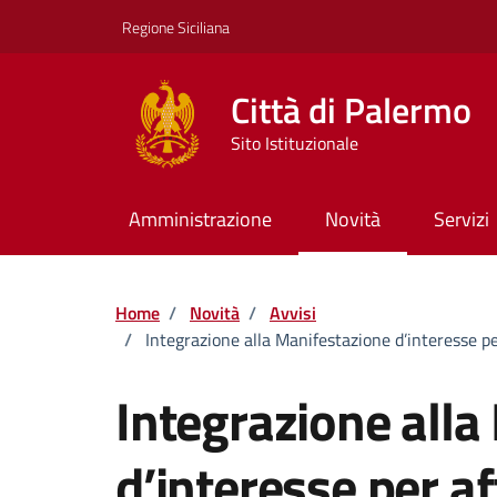
Vai ai contenuti
Vai al footer
Regione Siciliana
Città di Palermo
Sito Istituzionale
Amministrazione
Novità
Servizi
Home
/
Novità
/
Avvisi
/
Integrazione alla Manifestazione d’interesse pe
Integrazione alla
d’interesse per a