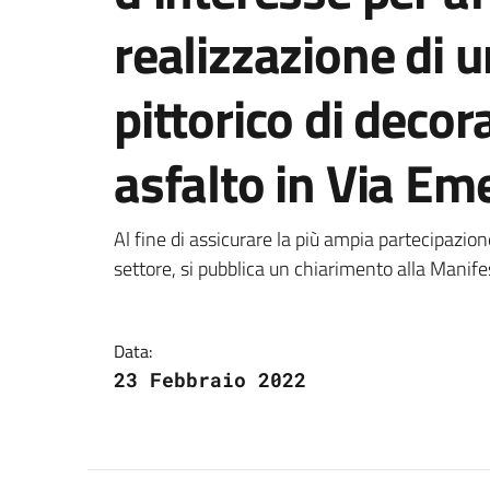
realizzazione di 
pittorico di deco
asfalto in Via Em
Dettagli della notizi
Al fine di assicurare la più ampia partecipazion
settore, si pubblica un chiarimento alla Manif
Data:
23 Febbraio 2022