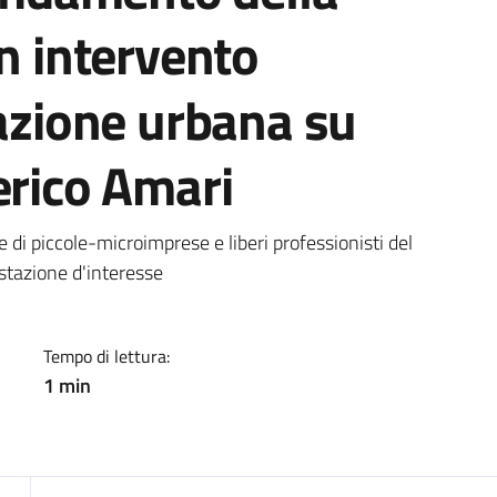
un intervento
razione urbana su
erico Amari
a
e di piccole-microimprese e liberi professionisti del
estazione d'interesse
Tempo di lettura:
1 min