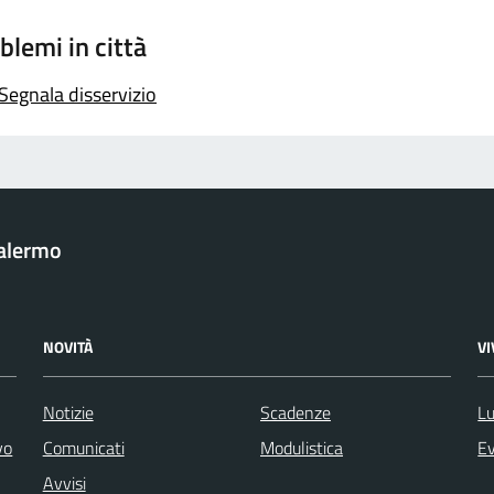
blemi in città
Segnala disservizio
Palermo
NOVITÀ
V
Notizie
Scadenze
Lu
vo
Comunicati
Modulistica
Ev
Avvisi