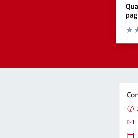
Qua
pag
Valut
Va
Con