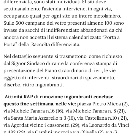
differenziata, sono stati individuati 51 siti dove
settimanalmente l’azienda interviene, in ogni via,
occupando quasi per ogni sito un intero motolambro.
Sulle 600 campane del vetro presenti almeno 100 sono
invase da sacchi di indifferenziato abbandonati da chi
ancora non accetta il sistema calendarizzato “Porta a
Porta” della Raccolta differenziata.
Nel dettaglio seguente si trasmettono, come richiesto
dal Signor Sindaco durante la conferenza stampa di
presentazione del Piano straordinario di ieri, le vie
oggetto di interventi straordinari di spazzamento,
diserbo, ritiro ingombranti.
Attività RAP di rimozione ingombranti concluse
questo fine settimana, nelle vie:
piazza Pietro Micca (2),
via Michele Fanara n.16 (16), via Michele Fanara n. 8 (21),
via Santa Maria Azzarello n.3 (16), via Castellana n.10 ( 21),
via Agordat vicino i cassonetti (29), via Leonardo da Vinci
n.482 (28), via Casalini incrocia via Olivella (2), via G.