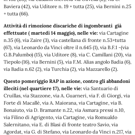
Baviera (42), via Uditore n. 19 + tutta (25), via Bernini n.25
+ tutta (66).
Attività di rimozione discariche di ingombranti già
effettuate ( martedì 14 maggio), nelle vie:
via Cartagine
n.35 (6), via Zaire (3), via castellana di fronte n.53+tutta
(67), via Leonardo da Vinci oltre il n.645 (1), via B.F.1 -(via
G.B.Palumbo) (15), via Uditore (8), via C. Camillani (20), via
Tiepolo (16), via Bernini (5), via F.M. Alias angolo Badia (6),
via Badia n.62 (2), via Turchia (2), via Mazzarello (2).
Questo pomeriggio RAP in azione, contro gli abbandoni
illeciti (nel quartiere 17), nelle vie:
via Santuario di
Cruillas, via Stazzone, via A. Guarneri, via F. di Giorgi, via
Forte di Macallè, via A. Maiorana, via Cartagine, via B.
Bonaiuto, via D. Bramante n.22, via Asmara pressi n.10,
via Filino di Agrigento, via Cartagine, via Romualdo
Salernitano, via E. di Blasi di fronte teatro Savio, via
Agordat, via G. di Stefano, via Leonardo da Vinci n.217, via