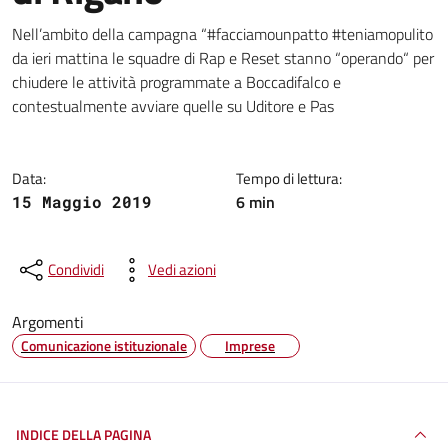
Dettagli della notizia
Nell’ambito della campagna “#facciamounpatto #teniamopulito
da ieri mattina le squadre di Rap e Reset stanno “operando“ per
chiudere le attività programmate a Boccadifalco e
contestualmente avviare quelle su Uditore e Pas
Data:
Tempo di lettura:
6 min
15 Maggio 2019
Condividi
Vedi azioni
Argomenti
Comunicazione istituzionale
Imprese
INDICE DELLA PAGINA