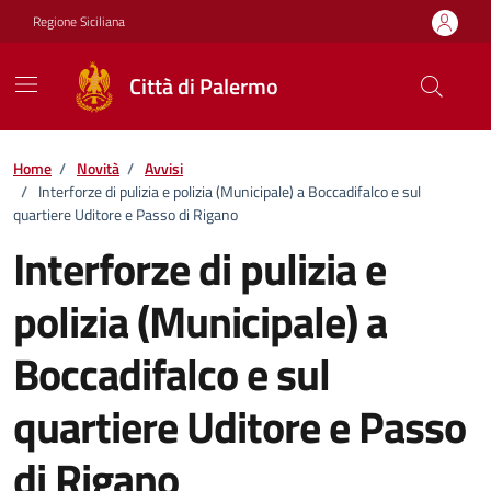
Vai ai contenuti
Vai al footer
Regione Siciliana
Città di Palermo
Home
/
Novità
/
Avvisi
/
Interforze di pulizia e polizia (Municipale) a Boccadifalco e sul
quartiere Uditore e Passo di Rigano
Interforze di pulizia e
polizia (Municipale) a
Boccadifalco e sul
quartiere Uditore e Passo
di Rigano