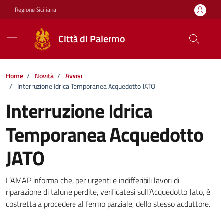
Vai ai contenuti
Vai al footer
Regione Siciliana
Città di Palermo
Home
/
Novità
/
Avvisi
/
Interruzione Idrica Temporanea Acquedotto JATO
Interruzione Idrica
Temporanea Acquedotto
JATO
Dettagli della notizia
L’AMAP informa che, per urgenti e indifferibili lavori di
riparazione di talune perdite, verificatesi sull’Acquedotto Jato, è
costretta a procedere al fermo parziale, dello stesso adduttore.