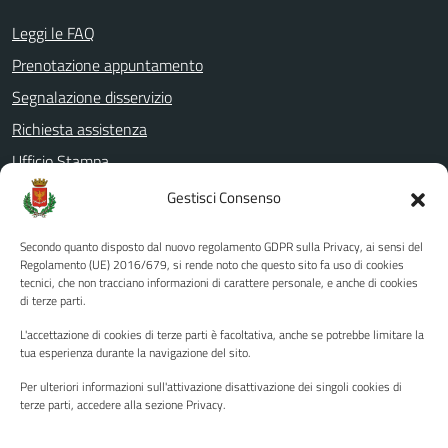
Leggi le FAQ
Prenotazione appuntamento
Segnalazione disservizio
Richiesta assistenza
Ufficio Stampa
Amministrazione Trasparente
Gestisci Consenso
Albo pretorio
Secondo quanto disposto dal nuovo regolamento GDPR sulla Privacy, ai sensi del
Informativa privacy
Regolamento (UE) 2016/679, si rende noto che questo sito fa uso di cookies
tecnici, che non tracciano informazioni di carattere personale, e anche di cookies
Note legali
di terze parti.
Dichiarazione di accessibilità
L'accettazione di cookies di terze parti è facoltativa, anche se potrebbe limitare la
Piano di miglioramento del sito
tua esperienza durante la navigazione del sito.
Per ulteriori informazioni sull'attivazione disattivazione dei singoli cookies di
terze parti, accedere alla sezione Privacy.
SEGUICI SU