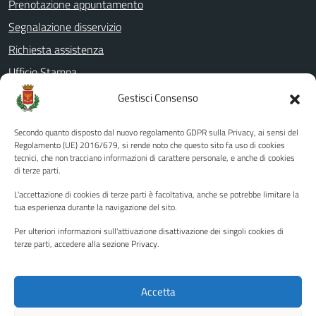
Prenotazione appuntamento
Segnalazione disservizio
Richiesta assistenza
Ufficio Stampa
Amministrazione Trasparente
Gestisci Consenso
Albo pretorio
Secondo quanto disposto dal nuovo regolamento GDPR sulla Privacy, ai sensi del
Informativa privacy
Regolamento (UE) 2016/679, si rende noto che questo sito fa uso di cookies
tecnici, che non tracciano informazioni di carattere personale, e anche di cookies
Note legali
di terze parti.
Dichiarazione di accessibilità
L'accettazione di cookies di terze parti è facoltativa, anche se potrebbe limitare la
Piano di miglioramento del sito
tua esperienza durante la navigazione del sito.
Per ulteriori informazioni sull'attivazione disattivazione dei singoli cookies di
terze parti, accedere alla sezione Privacy.
SEGUICI SU
Facebook
YouTube
Twitter
Instagram
Accetta