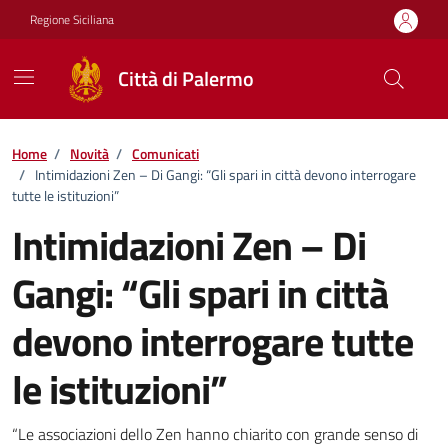
Vai ai contenuti
Vai al footer
Regione Siciliana
Città di Palermo
Home
/
Novità
/
Comunicati
/
Intimidazioni Zen – Di Gangi: “Gli spari in città devono interrogare
tutte le istituzioni”
Intimidazioni Zen – Di
Gangi: “Gli spari in città
devono interrogare tutte
le istituzioni”
Dettagli della notizia
“Le associazioni dello Zen hanno chiarito con grande senso di