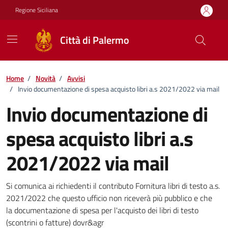
Vai ai contenuti
Vai al footer
Regione Siciliana
Città di Palermo
Home
/
Novità
/
Avvisi
/
Invio documentazione di spesa acquisto libri a.s 2021/2022 via mail
Invio documentazione di
spesa acquisto libri a.s
2021/2022 via mail
Dettagli della notizia
Si comunica ai richiedenti il contributo Fornitura libri di testo a.s.
2021/2022 che questo ufficio non riceverà più pubblico e che
la documentazione di spesa per l'acquisto dei libri di testo
(scontrini o fatture) dovr&agr