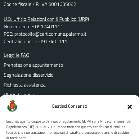
Codice fiscale / P. IVA:80016350821
U.O. Ufficio Relazioni con il Pubblico (URP)
Numero verde: 0917401111
PEC:
protocollo@cert.comune.palermo.it
Centralino unico: 0917401111
Leggi le FAQ
Prenotazione appuntamento
Segnalazione disservizio
Richiesta assistenza
Ufficio Stampa
Amministrazione Trasparente
Gestisci Consenso
Albo pretorio
Secondo quanto disposto dal nuovo regolamento GDPR sulla Privacy, ai sensi del
Informativa privacy
Regolamento (UE) 2016/679, si rende noto che questo sito fa uso di cookies
tecnici, che non tracciano informazioni di carattere personale, e anche di cookies
Note legali
di terze parti.