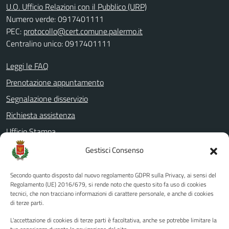
U.O. Ufficio Relazioni con il Pubblico (URP)
Numero verde: 0917401111
PEC:
protocollo@cert.comune.palermo.it
Centralino unico: 0917401111
Leggi le FAQ
Prenotazione appuntamento
Segnalazione disservizio
Richiesta assistenza
Ufficio Stampa
Amministrazione Trasparente
Gestisci Consenso
Albo pretorio
Secondo quanto disposto dal nuovo regolamento GDPR sulla Privacy, ai sensi del
Informativa privacy
Regolamento (UE) 2016/679, si rende noto che questo sito fa uso di cookies
tecnici, che non tracciano informazioni di carattere personale, e anche di cookies
Note legali
di terze parti.
Dichiarazione di accessibilità
L'accettazione di cookies di terze parti è facoltativa, anche se potrebbe limitare la