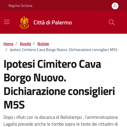
Vai ai contenuti
Vai al footer
Regione Siciliana
Città di Palermo
Home
/
Novità
/
Notizie
/
Ipotesi Cimitero Cava Borgo Nuovo. Dichiarazione consiglieri M5S
Ipotesi Cimitero Cava
Borgo Nuovo.
Dichiarazione consiglieri
M5S
Dettagli della notizia
Dopo i rifiuti con la discarica di Bellolampo , l’amministrazione
Lagalla prevede anche le tombe sopra le teste dei cittadini di