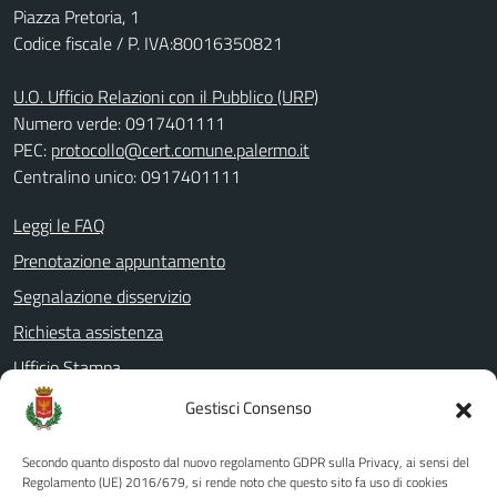
Piazza Pretoria, 1
Codice fiscale / P. IVA:80016350821
U.O. Ufficio Relazioni con il Pubblico (URP)
Numero verde: 0917401111
PEC:
protocollo@cert.comune.palermo.it
Centralino unico: 0917401111
Leggi le FAQ
Prenotazione appuntamento
Segnalazione disservizio
Richiesta assistenza
Ufficio Stampa
Amministrazione Trasparente
Gestisci Consenso
Albo pretorio
Secondo quanto disposto dal nuovo regolamento GDPR sulla Privacy, ai sensi del
Informativa privacy
Regolamento (UE) 2016/679, si rende noto che questo sito fa uso di cookies