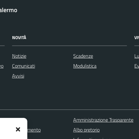
Palermo
NOVITÀ
V
Notizie
Scadenze
Lu
vo
Comunicati
Modulistica
Ev
Avvisi
 FAQ
Amministrazione Trasparente
zione appuntamento
Albo pretorio