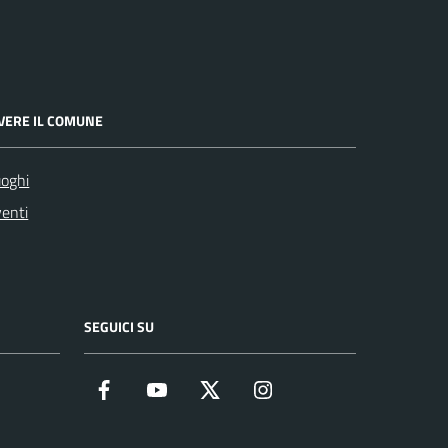
IVERE IL COMUNE
oghi
enti
SEGUICI SU
Facebook
YouTube
Twitter
Instagram