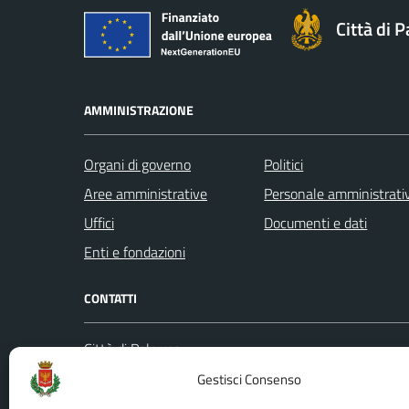
Città di 
AMMINISTRAZIONE
Organi di governo
Politici
Aree amministrative
Personale amministrati
Uffici
Documenti e dati
Enti e fondazioni
CONTATTI
Città di Palermo
Leggi le
Piazza Pretoria, 1
Gestisci Consenso
Prenota
Codice fiscale / P. IVA:80016350821