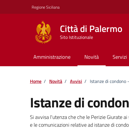
Vai ai contenuti
Vai al footer
Regione Siciliana
Città di Palermo
Sito Istituzionale
Amministrazione
Novità
Servizi
Home
/
Novità
/
Avvisi
/
Istanze di condono 
Istanze di condon
Dettagli della notizi
Si avvisa l'utenza che che le Perizie Giurate ai
e le comunicazioni relative ad istanze di cond