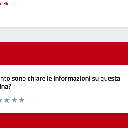
nello
nto sono chiare le informazioni su questa
ina?
a 1 stelle su 5
luta 2 stelle su 5
Valuta 3 stelle su 5
Valuta 4 stelle su 5
Valuta 5 stelle su 5