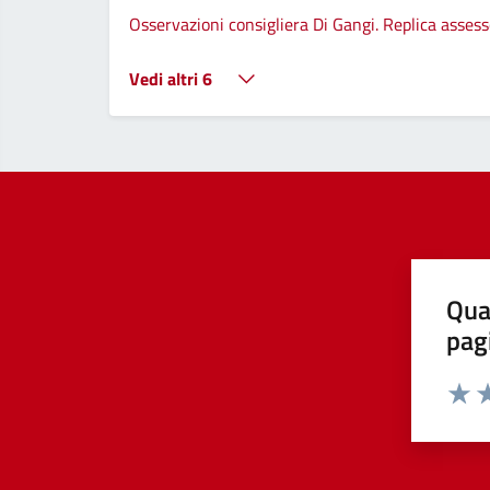
Osservazioni consigliera Di Gangi. Replica asses
Vedi altri 6
Qua
pag
Valut
Va