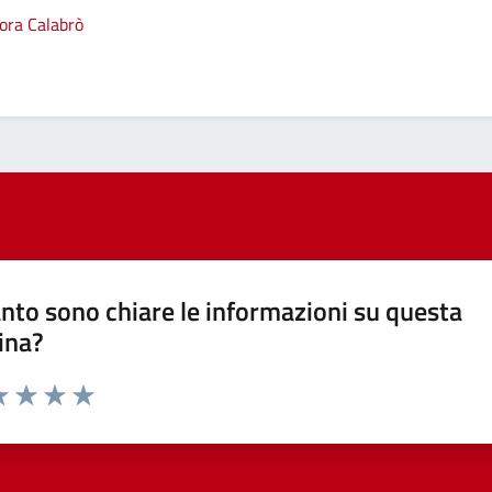
sora Calabrò
nto sono chiare le informazioni su questa
ina?
a 1 stelle su 5
luta 2 stelle su 5
Valuta 3 stelle su 5
Valuta 4 stelle su 5
Valuta 5 stelle su 5