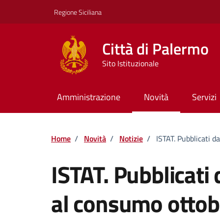
Vai ai contenuti
Vai al footer
Regione Siciliana
Città di Palermo
Sito Istituzionale
Amministrazione
Novità
Servizi
Home
/
Novità
/
Notizie
/
ISTAT. Pubblicati d
ISTAT. Pubblicati d
al consumo otto