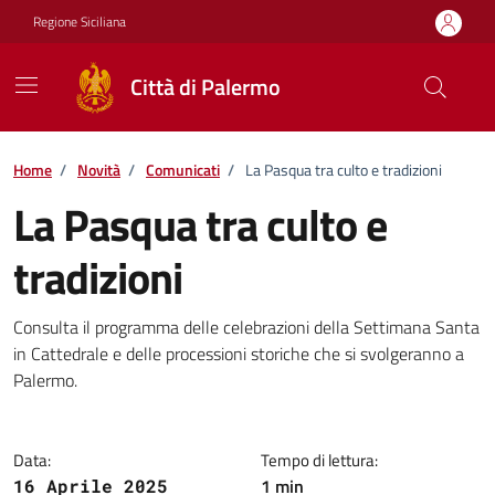
Vai ai contenuti
Vai al footer
Regione Siciliana
Città di Palermo
Home
/
Novità
/
Comunicati
/
La Pasqua tra culto e tradizioni
La Pasqua tra culto e
tradizioni
Dettagli della notizia
Consulta il programma delle celebrazioni della Settimana Santa
in Cattedrale e delle processioni storiche che si svolgeranno a
Palermo.
Data:
Tempo di lettura:
1 min
16 Aprile 2025