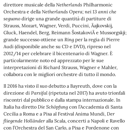
direttore musicale della
Netherlands
Philharmonic
Orchestra e della
Netherlands Opera; nei 13 anni che
seguono
dirige una grande quantità di partiture di
Strauss, Mozart, Wagner, Verdi, Puccini, Äajkovskij,
Gluck, Haendel, Berg, Reimann ŠostakoviÄ e Mussorgskji;
grande successo ottiene un
Ring
per la regia di Pierre
Audi (disponibile anche su CD e DVD), ripreso nel
2012/14 per celebrare il bicentenario di Wagner. È
particolarmente noto ed apprezzato per le sue
interpretazioni di Richard Strauss, Wagner e Mahler,
collabora con le migliori orchestre di tutto il mondo.
Il 2016 ha visto il suo debutto a Bayreuth, dove con la
direzione di
Parsifal
(ripetuta nel 2017) ha avuto trionfali
riscontri dal pubblico e dalla stampa internazionale. In
Italia ha diretto
Die Schöpfung
con l’Accademia di Santa
Cecilia a Roma e a Pisa al Festival Anima Mundi,
Der
fliegende Holländer
alla Scala, concerti a Napoli e Ravello
con l’Orchestra del San Carlo, a Pisa e Pordenone con