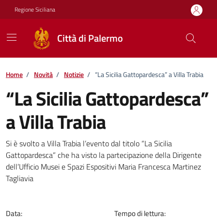
Vai ai contenuti
Vai al footer
Regione Siciliana
Città di Palermo
Home
/
Novità
/
Notizie
/
“La Sicilia Gattopardesca” a Villa Trabia
“La Sicilia Gattopardesca”
a Villa Trabia
Dettagli della notizia
Si è svolto a Villa Trabia l’evento dal titolo “La Sicilia
Gattopardesca” che ha visto la partecipazione della Dirigente
dell’Ufficio Musei e Spazi Espositivi Maria Francesca Martinez
Tagliavia
Data:
Tempo di lettura: